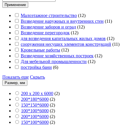
Применение
Малоэтажное строительство
(
12
)
Возведение наружных и внутренних стен
(
11
)
Возведение заборов и оград
(
12
)
Возведение перегородок
(
12
)
для возведения капитальных жилых домов
(
12
)
сооружения несущих элементов конструкций
(
11
)
Кровельные работы
(
12
)
Возведение хозяйственных построек
(
12
)
Для мебельной промышленности
(
12
)
постройка бани
(
6
)
Показать еще
Скрыть
Размер, мм
200 х 200 х 6000
(
2
)
200*180*6000
(
2
)
150*150*6000
(
2
)
100*100*6000
(
2
)
200*100*6000
(
2
)
150*100*6000
(
2
)