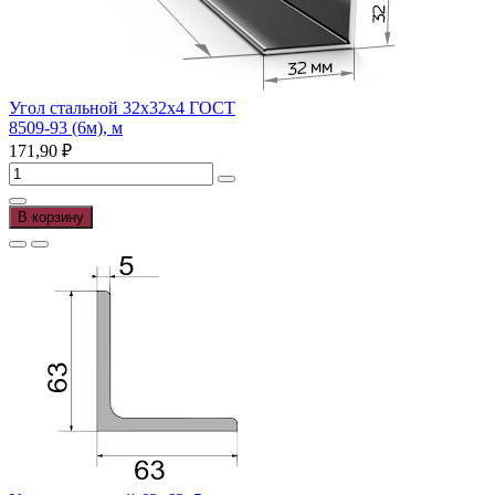
Угол стальной 32х32х4 ГОСТ
8509-93 (6м), м
171,90
₽
Количество
товара
Угол
В корзину
стальной
32х32х4
ГОСТ
8509-
93
(6м),
м