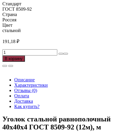
Стандарт
ГОСТ 8509-92
Страна
Россия
Цвет
стальной
191,18
₽
Количество
товара
В корзину
Уголок
стальной
40х40х4
ГОСТ
Описание
8509-
Характеристики
92
Отзывы (0)
(12м),
Оплата
м
Доставка
Как купить?
Уголок стальной равнополочный
40х40х4 ГОСТ 8509-92 (12м), м