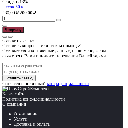
Скидка -13%
Песок 50 кг.
Первоначальная
Текущая
230,00
₽
200,00
₽
цена
цена:
Количество
составляла
200,00 ₽.
товара
230,00 ₽.
Песок
В корзину
50
кг.
Оставить заявку
Остались вопросы, или нужна помощь?
Оставьте свои контактные данные, наши менеджеры
свяжутся с Вами и помогут в решении Вашей задачи.
Согласен с политикой
конфиденциальности
Карта сайта
Политика конфиденциальности
О компании
О компании
Услуги
Доставка и оплата