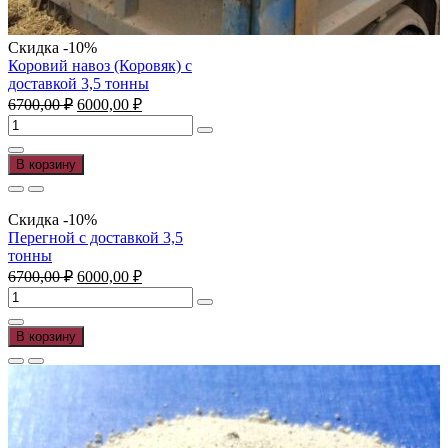
Скидка -10%
Коровий навоз (Коровяк) с
доставкой 3,5 тонны
Первоначальная
Текущая
6700,00
₽
6000,00
₽
цена
цена:
Количество
составляла
6000,00 ₽.
товара
6700,00 ₽.
Коровий
В корзину
навоз
(Коровяк)
с
Скидка -10%
доставкой
Перегной с доставкой 3,5
3,5
тонны
тонны
Первоначальная
Текущая
6700,00
₽
6000,00
₽
цена
цена:
Количество
составляла
6000,00 ₽.
товара
6700,00 ₽.
Перегной
В корзину
с
доставкой
3,5
тонны