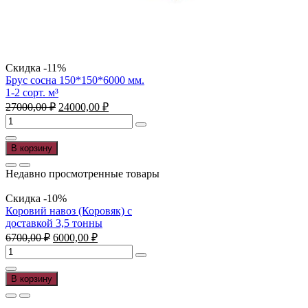
Скидка -11%
Брус сосна 150*150*6000 мм.
1-2 сорт. м³
Первоначальная
Текущая
27000,00
₽
24000,00
₽
цена
цена:
Количество
составляла
24000,00 ₽.
товара
27000,00 ₽.
Брус
В корзину
сосна
150*150*6000
Недавно просмотренные товары
мм.
1-
Скидка -10%
2
Коровий навоз (Коровяк) с
сорт.
доставкой 3,5 тонны
м³
Первоначальная
Текущая
6700,00
₽
6000,00
₽
цена
цена:
Количество
составляла
6000,00 ₽.
товара
6700,00 ₽.
Коровий
В корзину
навоз
(Коровяк)