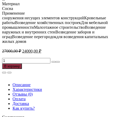
Материал
Сосна
Применение
сооружения несущих элементов конструкцийКровельные
работыВозведение хозяйственных построекДля мебельной
промышленностиМалоэтажное строительствоВозведение
наружных и внутренних стенВозведение заборов и
оградВозведение перегородокдля возведения капитальных
жилых домов
Первоначальная
Текущая
27000,00
₽
24000,00
₽
цена
цена:
составляла
Количество
24000,00 ₽.
товара
27000,00 ₽.
В корзину
Брус
сосна
200*200*6000
мм.
Описание
1-
Характеристики
2
Отзывы (0)
сорт.
Оплата
м³
Доставка
Как купить?