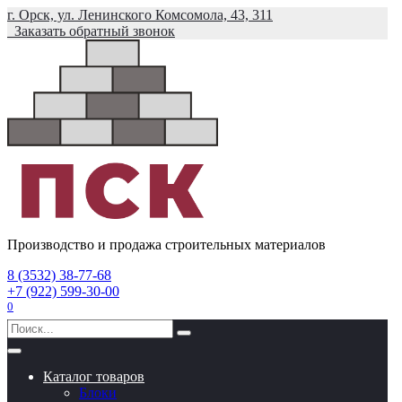
Перейти
г. Орск, ул. Ленинского Комсомола, 43, 311
к
Заказать обратный звонок
содержанию
Производство и продажа строительных материалов
8 (3532) 38-77-68
+7 (922) 599-30-00
0
Search
for:
Каталог товаров
Блоки