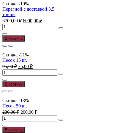
с
Скидка -10%
доставкой
Перегной с доставкой 3,5
3,5
тонны
тонны
Первоначальная
Текущая
6700,00
₽
6000,00
₽
цена
цена:
Количество
составляла
6000,00 ₽.
товара
6700,00 ₽.
Перегной
В корзину
с
доставкой
3,5
Скидка -21%
тонны
Песок 15 кг.
Первоначальная
Текущая
95,00
₽
75,00
₽
цена
цена:
Количество
составляла
75,00 ₽.
товара
95,00 ₽.
Песок
В корзину
15
кг.
Скидка -13%
Песок 50 кг.
Первоначальная
Текущая
230,00
₽
200,00
₽
цена
цена:
Количество
составляла
200,00 ₽.
товара
230,00 ₽.
Песок
В корзину